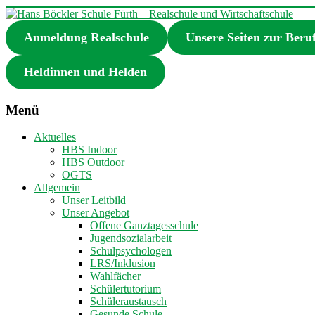
Zum
Inhalt
Anmeldung Realschule
Unsere Seiten zur Beru
springen
Hans
Böckler
Schule
Heldinnen und Helden
Fürth
–
Menü
Realschule
und
Aktuelles
Wirtschaftschule
HBS Indoor
HBS Outdoor
OGTS
Realschule
Allgemein
und
Unser Leitbild
Wirtschaftschule
Unser Angebot
in
Offene Ganztagesschule
Fürth
Jugendsozialarbeit
Schulpsychologen
LRS/Inklusion
Wahlfächer
Schülertutorium
Schüleraustausch
Gesunde Schule