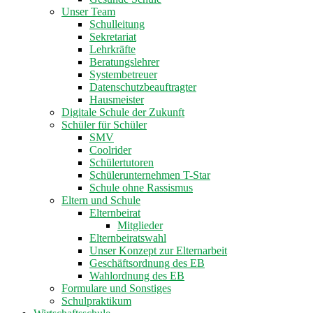
Unser Team
Schulleitung
Sekretariat
Lehrkräfte
Beratungslehrer
Systembetreuer
Datenschutzbeauftragter
Hausmeister
Digitale Schule der Zukunft
Schüler für Schüler
SMV
Coolrider
Schülertutoren
Schülerunternehmen T-Star
Schule ohne Rassismus
Eltern und Schule
Elternbeirat
Mitglieder
Elternbeiratswahl
Unser Konzept zur Elternarbeit
Geschäftsordnung des EB
Wahlordnung des EB
Formulare und Sonstiges
Schulpraktikum