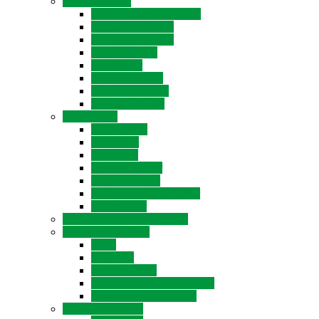
Unser Angebot
Offene Ganztagesschule
Jugendsozialarbeit
Schulpsychologen
LRS/Inklusion
Wahlfächer
Schülertutorium
Schüleraustausch
Gesunde Schule
Unser Team
Schulleitung
Sekretariat
Lehrkräfte
Beratungslehrer
Systembetreuer
Datenschutzbeauftragter
Hausmeister
Digitale Schule der Zukunft
Schüler für Schüler
SMV
Coolrider
Schülertutoren
Schülerunternehmen T-Star
Schule ohne Rassismus
Eltern und Schule