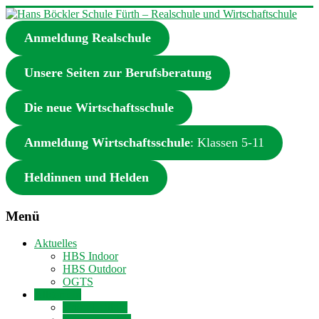
Zum
Inhalt
Anmeldung Realschule
springen
Hans
Böckler
Schule
Unsere Seiten zur Berufsberatung
Fürth
–
Die neue Wirtschaftsschule
Realschule
und
Anmeldung Wirtschaftsschule
: Klassen 5-11
Wirtschaftschule
Heldinnen und Helden
Realschule
und
Wirtschaftschule
Menü
in
Fürth
Aktuelles
HBS Indoor
HBS Outdoor
OGTS
Allgemein
Unser Leitbild