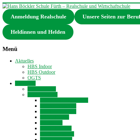
Zum
Inhalt
Anmeldung Realschule
Unsere Seiten zur Beru
springen
Hans
Böckler
Schule
Heldinnen und Helden
Fürth
–
Menü
Realschule
und
Aktuelles
Wirtschaftschule
HBS Indoor
HBS Outdoor
OGTS
Realschule
Allgemein
und
Unser Leitbild
Wirtschaftschule
Unser Angebot
in
Offene Ganztagesschule
Fürth
Jugendsozialarbeit
Schulpsychologen
LRS/Inklusion
Wahlfächer
Schülertutorium
Schüleraustausch
Gesunde Schule