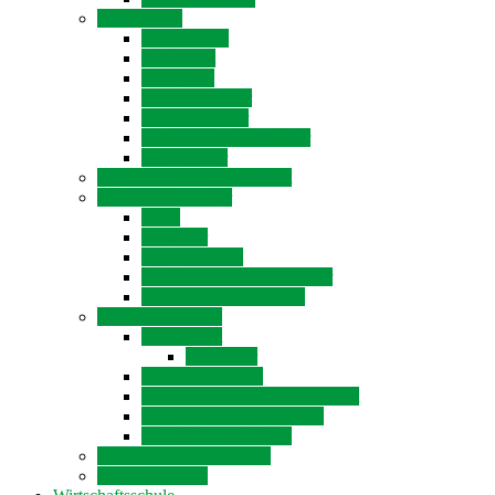
Unser Team
Schulleitung
Sekretariat
Lehrkräfte
Beratungslehrer
Systembetreuer
Datenschutzbeauftragter
Hausmeister
Digitale Schule der Zukunft
Schüler für Schüler
SMV
Coolrider
Schülertutoren
Schülerunternehmen T-Star
Schule ohne Rassismus
Eltern und Schule
Elternbeirat
Mitglieder
Elternbeiratswahl
Unser Konzept zur Elternarbeit
Geschäftsordnung des EB
Wahlordnung des EB
Formulare und Sonstiges
Schulpraktikum