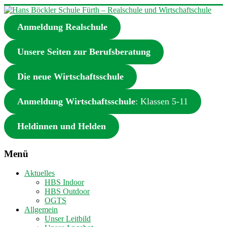
Zum
Inhalt
Anmeldung Realschule
springen
Hans
Böckler
Schule
Unsere Seiten zur Berufsberatung
Fürth
–
Die neue Wirtschaftsschule
Realschule
und
Anmeldung Wirtschaftsschule
: Klassen 5-11
Wirtschaftschule
Heldinnen und Helden
Realschule
und
Wirtschaftschule
Menü
in
Fürth
Aktuelles
HBS Indoor
HBS Outdoor
OGTS
Allgemein
Unser Leitbild