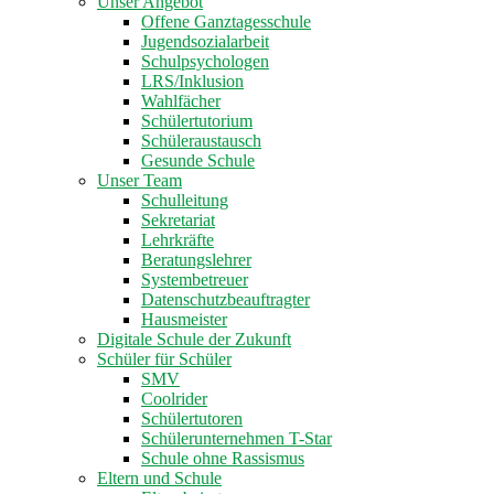
Unser Angebot
Offene Ganztagesschule
Jugendsozialarbeit
Schulpsychologen
LRS/Inklusion
Wahlfächer
Schülertutorium
Schüleraustausch
Gesunde Schule
Unser Team
Schulleitung
Sekretariat
Lehrkräfte
Beratungslehrer
Systembetreuer
Datenschutzbeauftragter
Hausmeister
Digitale Schule der Zukunft
Schüler für Schüler
SMV
Coolrider
Schülertutoren
Schülerunternehmen T-Star
Schule ohne Rassismus
Eltern und Schule